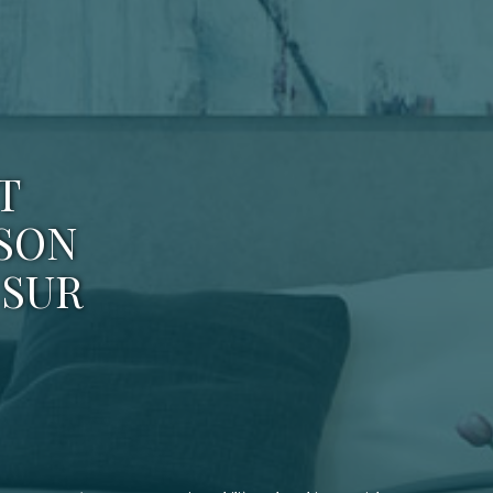
T
ISON
 SUR