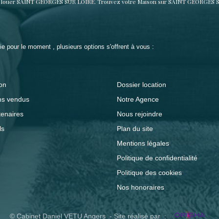
n à louer SAINT GEORGES SUR LOIRE. Trouvez votre Maison sur SAINT GEORGES S
 pour le moment , plusieurs options s'offrent à vous :
on
Dossier location
ns vendus
Notre Agence
tenaires
Nous rejoindre
ls
Plan du site
Mentions légales
Politique de confidentialité
Politique des cookies
Nos honoraires
© Cabinet Daniel VETU Angers - Site réalisé par :