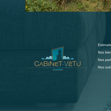
Estimati
Nos bie
Nos par
Nos outi