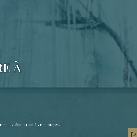
N
RE À
ères de Cabinet Daniel VETU Angers.