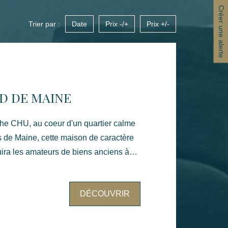
Créer une alerte
Trier par :
Date
Prix -/+
Prix +/-
D DE MAINE
che CHU, au coeur d'un quartier calme
ds de Maine, cette maison de caractère
ira les amateurs de biens anciens à
 de projets sur mesure. Implantée
nt un jardin d'environ 275,75 m²,
DÉCOUVRIR
cun vis-à-vis, la maison bénéficie d'un
 et d'une réelle intimité, rare en