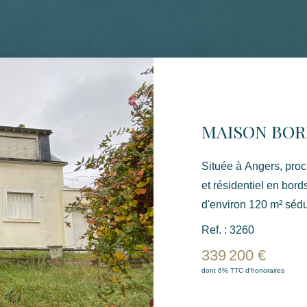
MAISON BOR
Située à Angers, pro
et résidentiel en bor
d'environ 120 m² sédu
réinventer et les porteurs
Ref. : 3260
sur une parcelle offra
339 200 €
exposé Est et sans au
dont 6% TTC d'honoraires
environnement préservé
milieu urbain. L'ensemble est entièrement à rénover, laissant