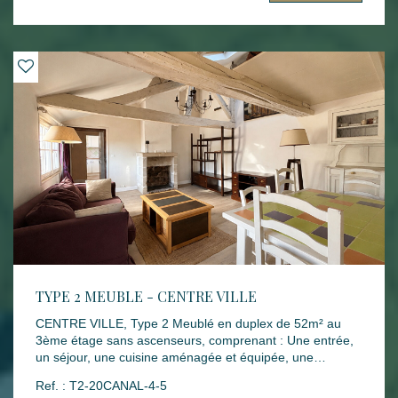
garantie : 720 € Honoraires rédaction bail : 383.68 €
Honoraires états des lieux : 143.88 € Disponibilité : 08
JUIN 2026 Les informations sur les risques auxquels ce
bien est exposé sont disponibles sur le site Géorisques :
www.georisques.gouv.fr
TYPE 2 MEUBLE - CENTRE VILLE
CENTRE VILLE, Type 2 Meublé en duplex de 52m² au
3ème étage sans ascenseurs, comprenant : Une entrée,
un séjour, une cuisine aménagée et équipée, une
chambre, une salle de bains avec WC. A l'étage, un
Ref. : T2-20CANAL-4-5
espace bureau et une salle de douches avec WC. Mode