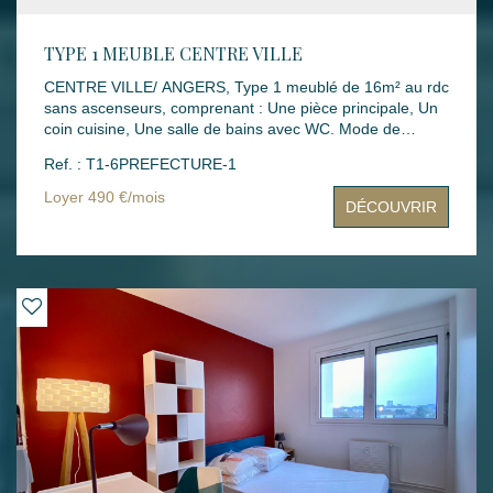
TYPE 1 MEUBLE CENTRE VILLE
CENTRE VILLE/ ANGERS, Type 1 meublé de 16m² au rdc
sans ascenseurs, comprenant : Une pièce principale, Un
coin cuisine, Une salle de bains avec WC. Mode de
chauffage : INDIVIDUEL ELECTRIQUE Loyers : 490.00 €
Ref. : T1-6PREFECTURE-1
dont 40.00 € de charges Montant des dépenses
théoriques d'énergie annuelle : entre 630.00€ et 880.00€
Loyer 490 €/mois
DÉCOUVRIR
(année des prix moyens des énergies indexés :
2021,2022,2023) Dépôt de garantie : 450.00 €
Honoraires rédaction bail : 128.00 € Honoraires états des
lieux : 48.00 € Disponibilité : 17 JUILLET 2026 Les
informations sur les risques auxquels ce bien est exposé
sont disponibles sur le site Géorisques :
www.georisques.gouv.fr