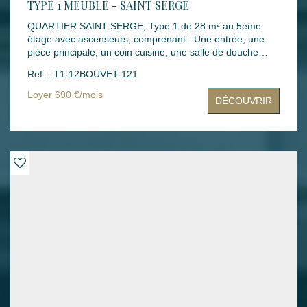
TYPE 1 MEUBLE - SAINT SERGE
QUARTIER SAINT SERGE, Type 1 de 28 m² au 5ème
étage avec ascenseurs, comprenant : Une entrée, une
pièce principale, un coin cuisine, une salle de douche
avec WC. Mode de chauffage : Individuel gaz Loyers :
Ref. : T1-12BOUVET-121
690 € dont 37 € de charges Montant des dépenses
théoriques d'énergie annuelle : entre 290 € et 440 €
Loyer 690 €/mois
DÉCOUVRIR
(année des prix moyens des énergies indexés : 2021,
2022 et 2023) Dépôt de garantie : 653 € Honoraires
rédaction bail : 224 € Honoraires états des lieux : 84 €
Disponibilité : immédiate Les informations sur les risques
auxquels ce bien est exposé sont disponibles sur le site
Géorisques : www.georisques.gouv.fr