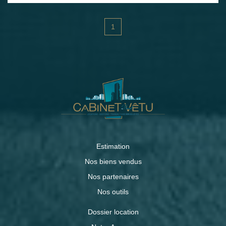
dépenses théoriques d'énergie annuelle : entre 1810€ et
2510€ (année des prix moyens des énergies indexés :
01/01/2021) Dépôt de garantie : 2090 € Honoraires
1
rédaction bail : 1277.76 € Honoraires états des lieux :
479.16 €
Estimation
Nos biens vendus
Nos partenaires
Nos outils
Dossier location