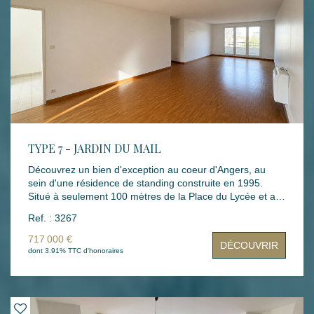
sous-sol complète ce bien. Un bien idéal pour un premier
achat, un pied-à-terre ou un investissement locatif.
TYPE 7 - JARDIN DU MAIL
Découvrez un bien d'exception au coeur d'Angers, au
sein d'une résidence de standing construite en 1995.
Situé à seulement 100 mètres de la Place du Lycée et au
pied du Jardin du Mail, cet appartement de type 7
Ref. : 3267
bénéficie d'un emplacement particulièrement recherché,
offrant un cadre de vie élégant, calme et privilégié. Dès
717 000 €
DÉCOUVRIR
l'entrée, vous serez séduit par ses volumes généreux et
dont 3.91% TTC d'honoraires
sa luminosité traversante. Le vaste séjour, ouvert sur
deux terrasses sans vis-à-vis idéalement exposées, invite
à profiter pleinement des beaux jours. L'appartement
comprend également cinq chambres, une salle de bains,