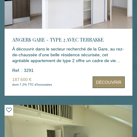
ANGERS GARE - TYPE 2 AVEC TERRASSE
À découvrir dans le secteur recherché de la Gare, au rez-
de-chaussée d'une belle résidence sécurisée, cet
agréable appartement de type 2 offre un cadre de vie
confortable et fonctionnel. Il se compose d'une entrée
Ref. : 3291
avec placard, d'un séjour lumineux donnant accès à une
terrasse, d'une cuisine aménagée et équipée, d'une
187 600 €
DÉCOUVRIR
chambre avec salle d'eau attenante ainsi que d'un WC
dont 7.2% TTC d'honoraires
indépendant. Une place de stationnement privative en
sous-sol complète ce bien. Un appartement idéal pour
une résidence principale, un pied-à-terre ou un
investissement locatif, à proximité des commerces, des
transports et de la gare.