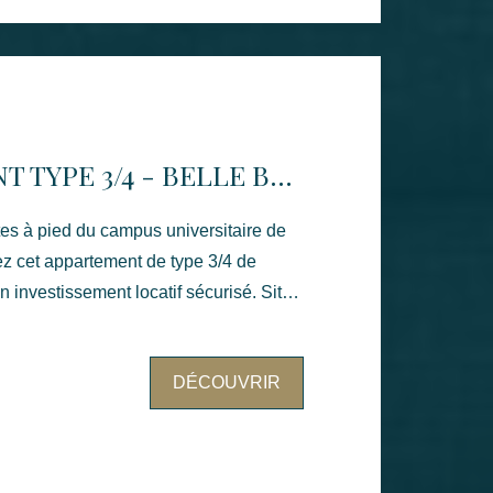
NC Estimation des coûts annuels
 : entre 498 € et 674 € (année des prix
indexés : 01/01/2021) Taxe foncière
exposé sont disponibles sur le site
APPARTEMENT TYPE 3/4 - BELLE BEILLE
risques.gouv.fr/
es à pied du campus universitaire de
ez cet appartement de type 3/4 de
investissement locatif sécurisé. Situé
 recherché par les étudiants, ce bien
l d'optimisation, notamment avec la
DÉCOUVRIR
ième chambre. L'appartement se
 d'un séjour/salon lumineux, d'une
 de deux chambres, d'une salle d'eau,
 que d'un dressing. Une loggia vient