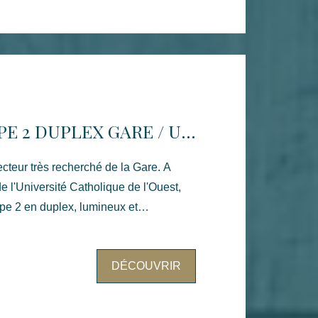
r une résidence principale, un pied-à-
ment locatif, à proximité des
orts et de la gare.
ANGERS - TYPE 2 DUPLEX GARE / UNIVERSITÉ CATHOLIQUE
ecteur très recherché de la Gare. A
e l'Université Catholique de l'Ouest,
pe 2 en duplex, lumineux et
lacement privilégié, à quelques minutes
DÉCOUVRIR
e, des commerces, des transports en
Angers et de la Place Lafayette.
pose, au premier niveau, d'une entrée,