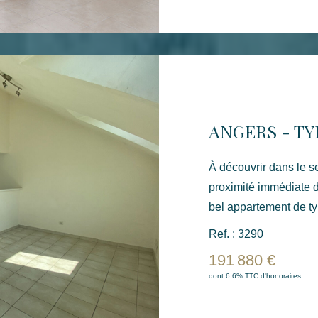
appartement idéal pou
terre ou un investisse
commerces, des transp
À découvrir dans le s
proximité immédiate d
bel appartement de ty
fonctionnel. Situé au troisième étage d'une résidence calme,
Ref. : 3290
il bénéficie d'un emp
191 880 €
de l'hypercentre-vill
dont 6.6% TTC d'honoraires
commun, de la gare d'
L'appartement se com