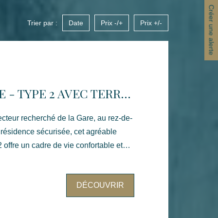
Créer une alerte
Trier par :
Date
Prix -/+
Prix +/-
ANGERS GARE - TYPE 2 AVEC TERRASSE
ecteur recherché de la Gare, au rez-de-
résidence sécurisée, cet agréable
offre un cadre de vie confortable et
nt accès à une terrasse, d'une cuisine
DÉCOUVRIR
 d'une chambre avec salle d'eau
 indépendant. Une place de
e en sous-sol complète ce bien. Un