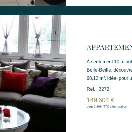
charges courantes : 
d'énergie du logement
moyens des énergies 
2024 : 1387 € Syndic : PIGE Les informations sur les risques
auxquels ce bien est 
Géorisques : www.geo
À seulement 10 minut
Belle-Beille, découvr
68,12 m², idéal pour un 
dans un environnement
Ref. : 3272
offre un fort potentie
149 604 €
possibilité de créer une trois
dont 6.86% TTC d'honoraires
compose d'une entrée,
cuisine indépendante,
d'un WC séparé, ainsi