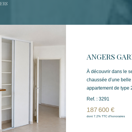
GERS
À découvrir dans le s
chaussée d'une belle 
appartement de type 2 
fonctionnel. Il se compose d'une entrée avec placard, d'un
Ref. : 3291
séjour lumineux donna
187 600 €
aménagée et équipée,
dont 7.2% TTC d'honoraires
attenante ainsi que d'un WC
stationnement privativ