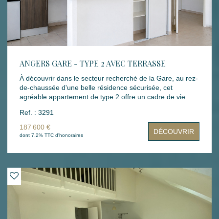
ANGERS GARE - TYPE 2 AVEC TERRASSE
À découvrir dans le secteur recherché de la Gare, au rez-
de-chaussée d'une belle résidence sécurisée, cet
agréable appartement de type 2 offre un cadre de vie
confortable et fonctionnel. Il se compose d'une entrée
Ref. : 3291
avec placard, d'un séjour lumineux donnant accès à une
terrasse, d'une cuisine aménagée et équipée, d'une
187 600 €
DÉCOUVRIR
chambre avec salle d'eau attenante ainsi que d'un WC
dont 7.2% TTC d'honoraires
indépendant. Une place de stationnement privative en
sous-sol complète ce bien. Un appartement idéal pour
une résidence principale, un pied-à-terre ou un
investissement locatif, à proximité des commerces, des
transports et de la gare.