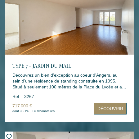
sous-sol complète ce bien. Un bien idéal pour un premier
achat, un pied-à-terre ou un investissement locatif.
TYPE 7 - JARDIN DU MAIL
Découvrez un bien d'exception au coeur d'Angers, au
sein d'une résidence de standing construite en 1995.
Situé à seulement 100 mètres de la Place du Lycée et au
pied du Jardin du Mail, cet appartement de type 7
Ref. : 3267
bénéficie d'un emplacement particulièrement recherché,
offrant un cadre de vie élégant, calme et privilégié. Dès
717 000 €
DÉCOUVRIR
l'entrée, vous serez séduit par ses volumes généreux et
dont 3.91% TTC d'honoraires
sa luminosité traversante. Le vaste séjour, ouvert sur
deux terrasses sans vis-à-vis idéalement exposées, invite
à profiter pleinement des beaux jours. L'appartement
comprend également cinq chambres, une salle de bains,