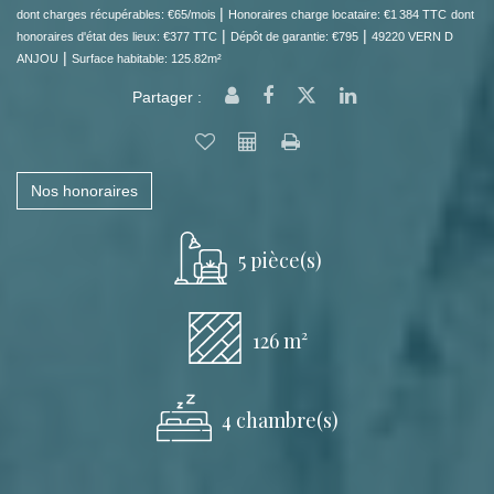
|
dont charges récupérables: €65/mois
Honoraires charge locataire: €1 384 TTC
dont
|
|
honoraires d'état des lieux: €377 TTC
Dépôt de garantie: €795
49220 VERN D
|
ANJOU
Surface habitable: 125.82m²
Partager :
Nos honoraires
5 pièce(s)
126 m²
4 chambre(s)