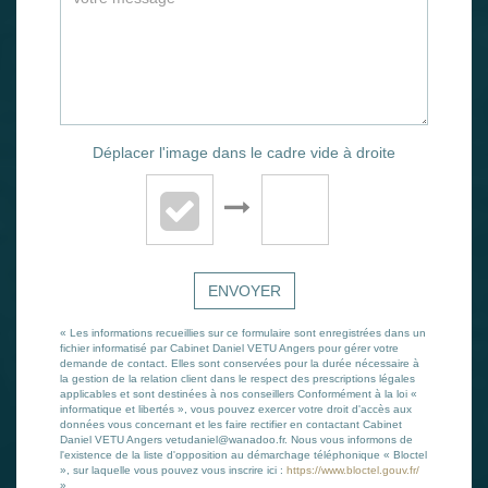
Déplacer l'image dans le cadre vide à droite
ENVOYER
« Les informations recueillies sur ce formulaire sont enregistrées dans un
fichier informatisé par Cabinet Daniel VETU Angers pour gérer votre
demande de contact. Elles sont conservées pour la durée nécessaire à
la gestion de la relation client dans le respect des prescriptions légales
applicables et sont destinées à nos conseillers Conformément à la loi «
informatique et libertés », vous pouvez exercer votre droit d'accès aux
données vous concernant et les faire rectifier en contactant Cabinet
Daniel VETU Angers vetudaniel@wanadoo.fr. Nous vous informons de
l'existence de la liste d'opposition au démarchage téléphonique « Bloctel
», sur laquelle vous pouvez vous inscrire ici :
https://www.bloctel.gouv.fr/
»