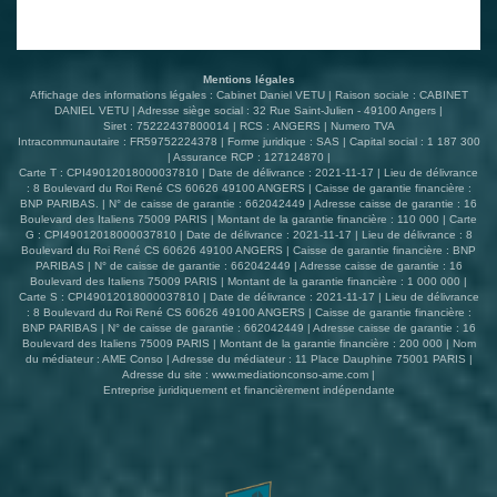
Mentions légales
Affichage des informations légales : Cabinet Daniel VETU | Raison sociale : CABINET
DANIEL VETU | Adresse siège social : 32 Rue Saint-Julien - 49100 Angers |
Siret : 75222437800014 | RCS : ANGERS | Numero TVA
Intracommunautaire : FR59752224378 | Forme juridique : SAS | Capital social : 1 187 300
| Assurance RCP : 127124870 |
Carte T : CPI49012018000037810 | Date de délivrance : 2021-11-17 | Lieu de délivrance
: 8 Boulevard du Roi René CS 60626 49100 ANGERS | Caisse de garantie financière :
BNP PARIBAS. | N° de caisse de garantie : 662042449 | Adresse caisse de garantie : 16
Boulevard des Italiens 75009 PARIS | Montant de la garantie financière : 110 000 | Carte
G : CPI49012018000037810 | Date de délivrance : 2021-11-17 | Lieu de délivrance : 8
Boulevard du Roi René CS 60626 49100 ANGERS | Caisse de garantie financière : BNP
PARIBAS | N° de caisse de garantie : 662042449 | Adresse caisse de garantie : 16
Boulevard des Italiens 75009 PARIS | Montant de la garantie financière : 1 000 000 |
Carte S : CPI49012018000037810 | Date de délivrance : 2021-11-17 | Lieu de délivrance
: 8 Boulevard du Roi René CS 60626 49100 ANGERS | Caisse de garantie financière :
BNP PARIBAS | N° de caisse de garantie : 662042449 | Adresse caisse de garantie : 16
Boulevard des Italiens 75009 PARIS | Montant de la garantie financière : 200 000 | Nom
du médiateur : AME Conso | Adresse du médiateur : 11 Place Dauphine 75001 PARIS |
Adresse du site :
www.mediationconso-ame.com
|
Entreprise juridiquement et financièrement indépendante