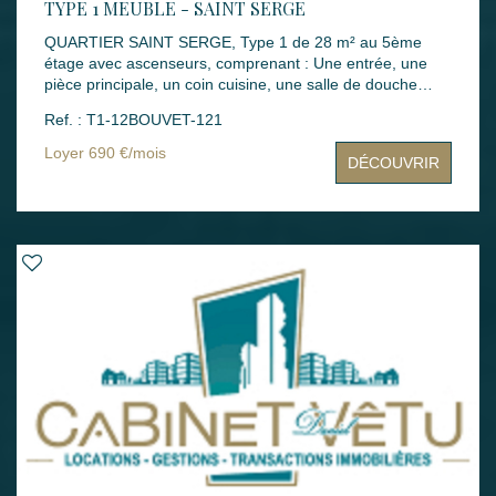
TYPE 1 MEUBLE - SAINT SERGE
QUARTIER SAINT SERGE, Type 1 de 28 m² au 5ème
étage avec ascenseurs, comprenant : Une entrée, une
pièce principale, un coin cuisine, une salle de douche
avec WC. Mode de chauffage : Individuel gaz Loyers :
Ref. : T1-12BOUVET-121
690 € dont 37 € de charges Montant des dépenses
théoriques d'énergie annuelle : entre 290 € et 440 €
Loyer 690 €/mois
DÉCOUVRIR
(année des prix moyens des énergies indexés : 2021,
2022 et 2023) Dépôt de garantie : 653 € Honoraires
rédaction bail : 224 € Honoraires états des lieux : 84 €
Disponibilité : immédiate Les informations sur les risques
auxquels ce bien est exposé sont disponibles sur le site
Géorisques : www.georisques.gouv.fr