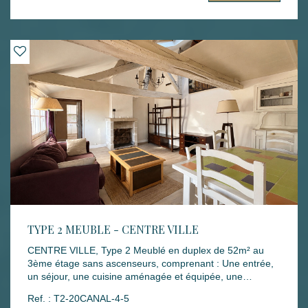
garantie : 720 € Honoraires rédaction bail : 383.68 €
Honoraires états des lieux : 143.88 € Disponibilité : 08
JUIN 2026 Les informations sur les risques auxquels ce
bien est exposé sont disponibles sur le site Géorisques :
www.georisques.gouv.fr
TYPE 2 MEUBLE - CENTRE VILLE
CENTRE VILLE, Type 2 Meublé en duplex de 52m² au
3ème étage sans ascenseurs, comprenant : Une entrée,
un séjour, une cuisine aménagée et équipée, une
chambre, une salle de bains avec WC. A l'étage, un
Ref. : T2-20CANAL-4-5
espace bureau et une salle de douches avec WC. Mode