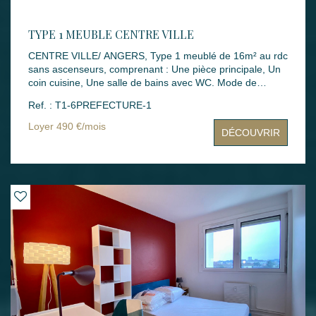
TYPE 1 MEUBLE CENTRE VILLE
CENTRE VILLE/ ANGERS, Type 1 meublé de 16m² au rdc
sans ascenseurs, comprenant : Une pièce principale, Un
coin cuisine, Une salle de bains avec WC. Mode de
chauffage : INDIVIDUEL ELECTRIQUE Loyers : 490.00 €
Ref. : T1-6PREFECTURE-1
dont 40.00 € de charges Montant des dépenses
théoriques d'énergie annuelle : entre 630.00€ et 880.00€
Loyer 490 €/mois
DÉCOUVRIR
(année des prix moyens des énergies indexés :
2021,2022,2023) Dépôt de garantie : 450.00 €
Honoraires rédaction bail : 128.00 € Honoraires états des
lieux : 48.00 € Disponibilité : 17 JUILLET 2026 Les
informations sur les risques auxquels ce bien est exposé
sont disponibles sur le site Géorisques :
www.georisques.gouv.fr