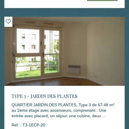
2021, 2022 et 2023) Dépôt de garantie : 815 €
Honoraires rédaction bail : 576 € Honoraires états des
lieux : 216 € Disponibilité : 15 JUILLET 2026 Les
informations sur les risques auxquels ce bien est exposé
sont disponibles sur le site Géorisques :
www.georisques.gouv.fr
TYPE 3 - JARDIN DES PLANTES
QUARTIER JARDIN DES PLANTES, Type 3 de 67.48 m²
au 2ème étage avec ascenseurs, comprenant : Une
entrée avec placard, un séjour, une cuisine, deux
chambres avec placards, une salle de bain, un W.C. Une
Ref. : T3-1ECP-20
place de parking. Mode de chauffage : INDIVIDUEL