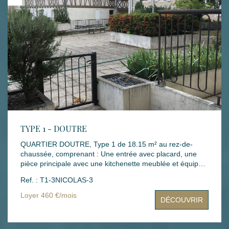
ce bien est exposé sont disponibles sur le site Géorisques
: www.georisques.gouv.fr
TYPE 1 - DOUTRE
QUARTIER DOUTRE, Type 1 de 18.15 m² au rez-de-
chaussée, comprenant : Une entrée avec placard, une
pièce principale avec une kitchenette meublée et équipée
(plaque et frigo), une salle de douche avec WC, une
Ref. : T1-3NICOLAS-3
terrasse privative Mode de chauffage : individuel
électrique Loyers : 460 € dont 15 € de charges Montant
Loyer 460 €/mois
DÉCOUVRIR
des dépenses théoriques d'énergie annuelle : X € (année
des prix moyens des énergies indexés : X) Dépôt de
garantie : 445 € Honoraires rédaction bail : 145.20 €