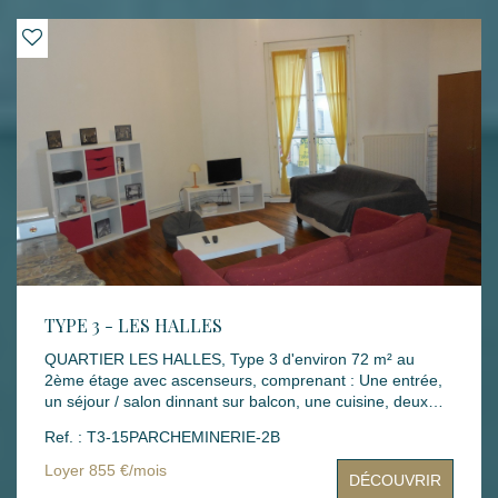
Honoraires états des lieux : 54.45 € Disponibilité : 10
AVRIL 2026 Les informations sur les risques auxquels ce
bien est exposé sont disponibles sur le site Géorisques :
www.georisques.gouv.fr
TYPE 3 - LES HALLES
QUARTIER LES HALLES, Type 3 d'environ 72 m² au
2ème étage avec ascenseurs, comprenant : Une entrée,
un séjour / salon dinnant sur balcon, une cuisine, deux
chambres, une salle de bains, un WC. Mode de chauffage
Ref. : T3-15PARCHEMINERIE-2B
: gaz Loyers : 855 € dont 40 € de charges Montant des
dépenses théoriques d'énergie annuelle : entre 1150 € et
Loyer 855 €/mois
DÉCOUVRIR
1600 € (année des prix moyens des énergies indexés :