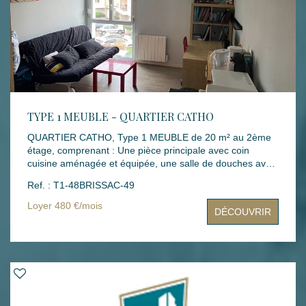
TYPE 1 MEUBLE - QUARTIER CATHO
QUARTIER CATHO, Type 1 MEUBLE de 20 m² au 2ème
étage, comprenant : Une pièce principale avec coin
cuisine aménagée et équipée, une salle de douches avec
WC. Mode de chauffage : INDIVIDUEL ELECTRIQUE
Ref. : T1-48BRISSAC-49
Loyers : 480 € dont 35 € de charges Montant des
dépenses théoriques d'énergie annuelle : entre 460.00€
Loyer 480 €/mois
DÉCOUVRIR
et 670.00€ (année des prix moyens des énergies indexés
: 2021,2022,2023) Dépôt de garantie : 445 € Honoraires
rédaction bail : 167.44 € Honoraires états des lieux :
62.79 € Disponibilité : 18 août 2026 Les informations sur
les risques auxquels ce bien est exposé sont disponibles
sur le site Géorisques : www.georisques.gouv.fr