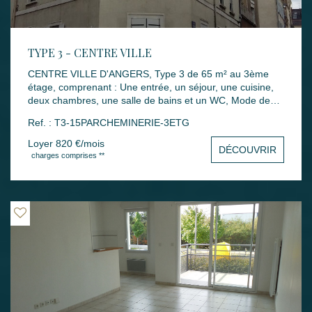
TYPE 3 - CENTRE VILLE
CENTRE VILLE D'ANGERS, Type 3 de 65 m² au 3ème
étage, comprenant : Une entrée, un séjour, une cuisine,
deux chambres, une salle de bains et un WC, Mode de
chauffage : INDIVIDUEL GAZ Loyers : 820 € dont 40 € de
Ref. : T3-15PARCHEMINERIE-3ETG
charges Montant des dépenses théoriques d'énergie
annuelle : entre 840 € et 1190 € (année des prix moyens
Loyer 820 €/mois
DÉCOUVRIR
des énergies indexés : 01/01/2021) Dépôt de garantie :
charges comprises **
780 € Honoraires rédaction bail : 520 € Honoraires états
des lieux : 195 € Disponibilité : 19 Octobre 2026 Les
informations sur les risques auxquels ce bien est exposé
sont disponibles sur le site Géorisques :
www.georisques.gouv.fr