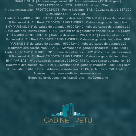
DANIEL VETU | Adresse siège social : 32 Rue Saint-Julien - 49100 Angers |
Siret : 75222437800014 | RCS : ANGERS | Numero TVA
Intracommunautaire : FR59752224378 | Forme juridique : SAS | Capital social : 1 187 300
| Assurance RCP : 127124870 |
Carte T : CPI49012018000037810 | Date de délivrance : 2021-11-17 | Lieu de délivrance
: 8 Boulevard du Roi René CS 60626 49100 ANGERS | Caisse de garantie financière :
BNP PARIBAS. | N° de caisse de garantie : 662042449 | Adresse caisse de garantie : 16
Boulevard des Italiens 75009 PARIS | Montant de la garantie financière : 110 000 | Carte
G : CPI49012018000037810 | Date de délivrance : 2021-11-17 | Lieu de délivrance : 8
Boulevard du Roi René CS 60626 49100 ANGERS | Caisse de garantie financière : BNP
PARIBAS | N° de caisse de garantie : 662042449 | Adresse caisse de garantie : 16
Boulevard des Italiens 75009 PARIS | Montant de la garantie financière : 1 000 000 |
Carte S : CPI49012018000037810 | Date de délivrance : 2021-11-17 | Lieu de délivrance
: 8 Boulevard du Roi René CS 60626 49100 ANGERS | Caisse de garantie financière :
BNP PARIBAS | N° de caisse de garantie : 662042449 | Adresse caisse de garantie : 16
Boulevard des Italiens 75009 PARIS | Montant de la garantie financière : 200 000 | Nom
du médiateur : AME Conso | Adresse du médiateur : 11 Place Dauphine 75001 PARIS |
Adresse du site :
www.mediationconso-ame.com
|
Entreprise juridiquement et financièrement indépendante