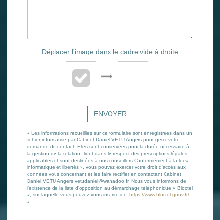
Déplacer l'image dans le cadre vide à droite
ENVOYER
« Les informations recueillies sur ce formulaire sont enregistrées dans un
fichier informatisé par Cabinet Daniel VETU Angers pour gérer votre
demande de contact. Elles sont conservées pour la durée nécessaire à
la gestion de la relation client dans le respect des prescriptions légales
applicables et sont destinées à nos conseillers Conformément à la loi «
informatique et libertés », vous pouvez exercer votre droit d'accès aux
données vous concernant et les faire rectifier en contactant Cabinet
Daniel VETU Angers vetudaniel@wanadoo.fr. Nous vous informons de
l'existence de la liste d'opposition au démarchage téléphonique « Bloctel
», sur laquelle vous pouvez vous inscrire ici :
https://www.bloctel.gouv.fr/
»