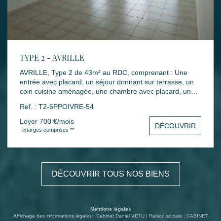
TYPE 2 - AVRILLE
AVRILLE, Type 2 de 43m² au RDC, comprenant : Une
entrée avec placard, un séjour donnant sur terrasse, un
coin cuisine aménagée, une chambre avec placard, une
salle de bains, un WC. Une place de parking en sous-sol.
Ref. : T2-6PPOIVRE-54
Mode de chauffage : INDIVIDUEL ELECTRIQUE Loyers :
700 € dont 45 € de charges Montant des dépenses
Loyer 700 €/mois
DÉCOUVRIR
théoriques d'énergie annuelle : entre 644 € et 872 €
charges comprises **
(année des prix moyens des énergies indexés : 2021)
Dépôt de garantie : 655 € Honoraires rédaction bail :
347.20 € Honoraires états des lieux : 130.20 €
Disponibilité : 29 JUIN 2026 Les informations sur les
DÉCOUVRIR TOUS NOS BIENS
risques auxquels ce bien est exposé sont disponibles sur
le site Géorisques : www.georisques.gouv.fr
Mentions légales
Affichage des informations légales : Cabinet Daniel VETU | Raison sociale : CABINET