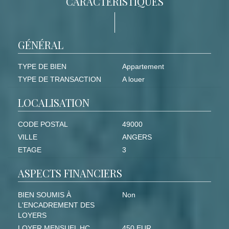
CARACTÉRISTIQUES
GÉNÉRAL
TYPE DE BIEN
Appartement
TYPE DE TRANSACTION
A louer
LOCALISATION
CODE POSTAL
49000
VILLE
ANGERS
ETAGE
3
ASPECTS FINANCIERS
BIEN SOUMIS À
Non
L'ENCADREMENT DES
LOYERS
LOYER MENSUEL HC
450 EUR