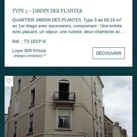
TYPE 3 - JARDIN DES PLANTES
QUARTIER JARDIN DES PLANTES, Type 3 de 68.14 m²
au 1er étage avec ascenseurs, comprenant : Une entrée
avec placard, un séjour, une cuisine, deux chambres avec
placard, une salle de bains, un wc. Accessoires du
Ref. : T3-1ECP-8
logement une place de parking en sous-sol Mode de
chauffage : Individuel électrique Loyers : 808 € dont 88 €
Loyer 808 €/mois
DÉCOUVRIR
de charges Montant des dépenses théoriques d'énergie
charges comprises **
annuelle : entre 1160 € et 1620 € (année des prix moyens
des énergies indexés : 2021, 2022 et 2023) Dépôt de
garantie :720 € Honoraires rédaction bail : 545.12 €
Honoraires états des lieux : 204.42 € Disponibilité : 29
JUIN 2026 Les informations sur les risques auxquels ce
bien est exposé sont disponibles sur le site Géorisques :
www.georisques.gouv.fr