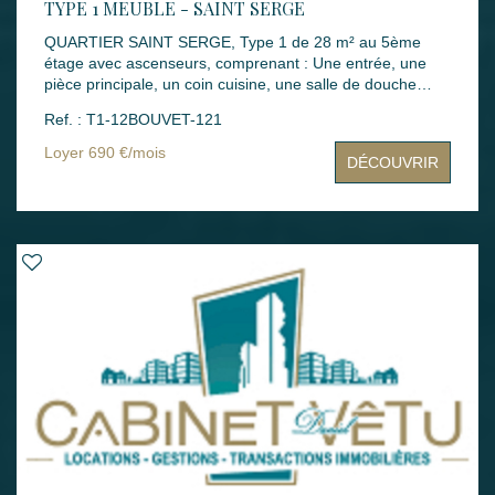
TYPE 1 MEUBLE - SAINT SERGE
QUARTIER SAINT SERGE, Type 1 de 28 m² au 5ème
étage avec ascenseurs, comprenant : Une entrée, une
pièce principale, un coin cuisine, une salle de douche
avec WC. Mode de chauffage : Individuel gaz Loyers :
Ref. : T1-12BOUVET-121
690 € dont 37 € de charges Montant des dépenses
théoriques d'énergie annuelle : entre 290 € et 440 €
Loyer 690 €/mois
DÉCOUVRIR
(année des prix moyens des énergies indexés : 2021,
2022 et 2023) Dépôt de garantie : 653 € Honoraires
rédaction bail : 224 € Honoraires états des lieux : 84 €
Disponibilité : immédiate Les informations sur les risques
auxquels ce bien est exposé sont disponibles sur le site
Géorisques : www.georisques.gouv.fr