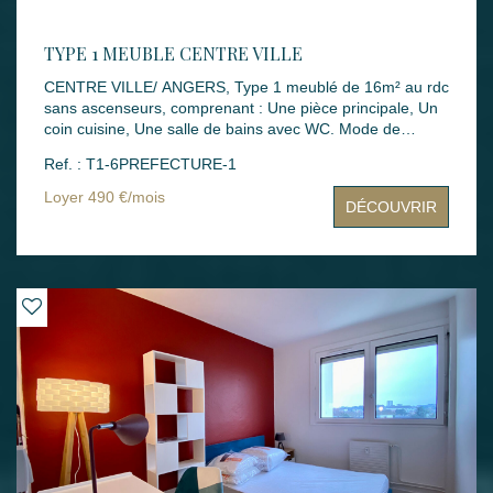
TYPE 1 MEUBLE CENTRE VILLE
CENTRE VILLE/ ANGERS, Type 1 meublé de 16m² au rdc
sans ascenseurs, comprenant : Une pièce principale, Un
coin cuisine, Une salle de bains avec WC. Mode de
chauffage : INDIVIDUEL ELECTRIQUE Loyers : 490.00 €
Ref. : T1-6PREFECTURE-1
dont 40.00 € de charges Montant des dépenses
théoriques d'énergie annuelle : entre 630.00€ et 880.00€
Loyer 490 €/mois
DÉCOUVRIR
(année des prix moyens des énergies indexés :
2021,2022,2023) Dépôt de garantie : 450.00 €
Honoraires rédaction bail : 128.00 € Honoraires états des
lieux : 48.00 € Disponibilité : 17 JUILLET 2026 Les
informations sur les risques auxquels ce bien est exposé
sont disponibles sur le site Géorisques :
www.georisques.gouv.fr