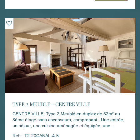
garantie : 720 € Honoraires rédaction bail : 383.68 €
Honoraires états des lieux : 143.88 € Disponibilité : 08
JUIN 2026 Les informations sur les risques auxquels ce
bien est exposé sont disponibles sur le site Géorisques :
www.georisques.gouv.fr
TYPE 2 MEUBLE - CENTRE VILLE
CENTRE VILLE, Type 2 Meublé en duplex de 52m² au
3ème étage sans ascenseurs, comprenant : Une entrée,
un séjour, une cuisine aménagée et équipée, une
chambre, une salle de bains avec WC. A l'étage, un
Ref. : T2-20CANAL-4-5
espace bureau et une salle de douches avec WC. Mode