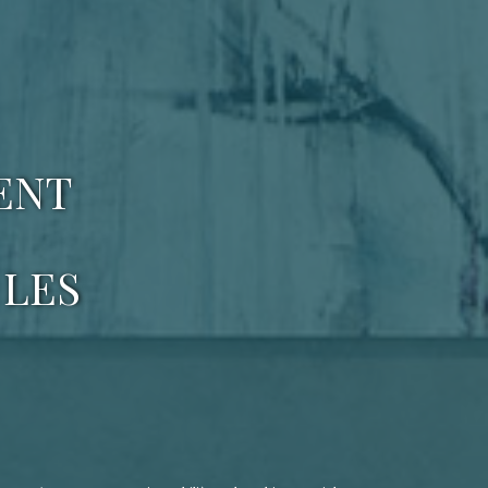
ENT
 LES