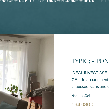
tement à vendre LES PONTS DE CE. Trouvez votre Appartement sur LES PONTS DE
TYPE 3 - PO
IDEAL INVESTISSEUR LOCATIF V
CE - Un appartement 
chaussée, dans une c
: Une entrée, un séjour kitchenette, un celier, deux chambres
Ref. : 3254
dont une avec placard
194 080 €
terrasse et un jardin 