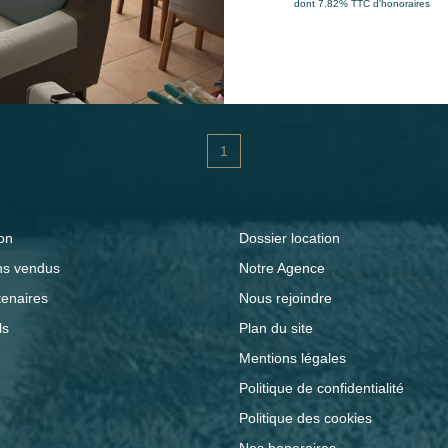
dont 7.82% TTC d'honoraires
logement une place d
parking Mode de chauf
INFORMATIONS Montant moyen annuel des charges
courantes : 885 € dont 510
des coûts annuels d'é
1
1150 € (année des pr
2021) Taxe foncière 2025 : 1003 € Les informat
risques auxquels ce b
on
Dossier location
site Géorisques : www
ns vendus
Notre Agence
tenaires
Nous rejoindre
ls
Plan du site
Mentions légales
Politique de confidentialité
Politique des cookies