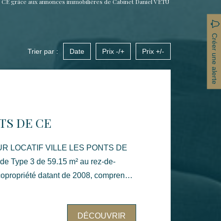
 CE grâce aux annonces immobilières de Cabinet Daniel VETU
Créer une alerte
Trier par :
Date
Prix -/+
Prix +/-
NTS DE CE
ILLE LES PONTS DE
de Type 3 de 59.15 m² au rez-de-
opropriété datant de 2008, comprenant
, un wc, une salle de bain, une
DÉCOUVRIR
en jouissance privative. Accessoires du