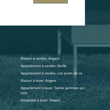
e stationnement et un emplacement de
fage : Individuel éléctrique
 € de charges locatives Estimation
nergie du logement : entre 820 € et
ix moyens des énergies indexés :
ions sur les
ien est exposé sont disponibles sur le
Maison à vendre, Angers
.georisques.gouv.fr/
Appartement à vendre, Avrille
Appartement à vendre, Les ponts de ce
Maison à louer, Angers
Appartement à louer, Sainte gemmes sur
loire
Immeuble à louer, Angers