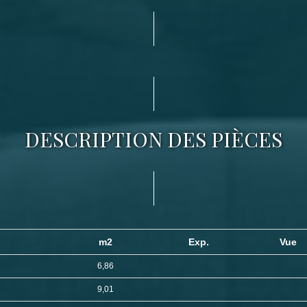
DESCRIPTION DES PIÈCES
m2
Exp.
Vue
6,86
9,01