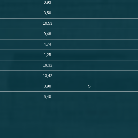
0,93
3,50
10,53
9,48
s
4,74
1,25
19,32
13,42
3,90
S
5,40