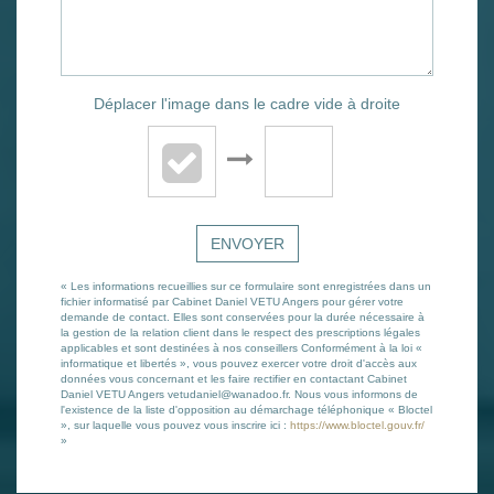
Déplacer l'image dans le cadre vide à droite
ENVOYER
« Les informations recueillies sur ce formulaire sont enregistrées dans un
fichier informatisé par Cabinet Daniel VETU Angers pour gérer votre
demande de contact. Elles sont conservées pour la durée nécessaire à
la gestion de la relation client dans le respect des prescriptions légales
applicables et sont destinées à nos conseillers Conformément à la loi «
informatique et libertés », vous pouvez exercer votre droit d'accès aux
données vous concernant et les faire rectifier en contactant Cabinet
Daniel VETU Angers vetudaniel@wanadoo.fr. Nous vous informons de
l'existence de la liste d'opposition au démarchage téléphonique « Bloctel
», sur laquelle vous pouvez vous inscrire ici :
https://www.bloctel.gouv.fr/
»