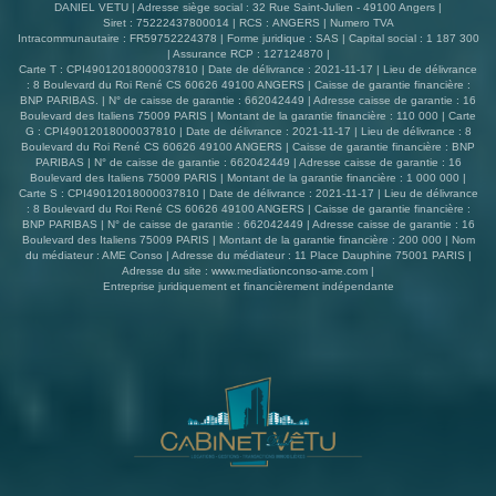
DANIEL VETU | Adresse siège social : 32 Rue Saint-Julien - 49100 Angers |
Siret : 75222437800014 | RCS : ANGERS | Numero TVA
Intracommunautaire : FR59752224378 | Forme juridique : SAS | Capital social : 1 187 300
| Assurance RCP : 127124870 |
Carte T : CPI49012018000037810 | Date de délivrance : 2021-11-17 | Lieu de délivrance
: 8 Boulevard du Roi René CS 60626 49100 ANGERS | Caisse de garantie financière :
BNP PARIBAS. | N° de caisse de garantie : 662042449 | Adresse caisse de garantie : 16
Boulevard des Italiens 75009 PARIS | Montant de la garantie financière : 110 000 | Carte
G : CPI49012018000037810 | Date de délivrance : 2021-11-17 | Lieu de délivrance : 8
Boulevard du Roi René CS 60626 49100 ANGERS | Caisse de garantie financière : BNP
PARIBAS | N° de caisse de garantie : 662042449 | Adresse caisse de garantie : 16
Boulevard des Italiens 75009 PARIS | Montant de la garantie financière : 1 000 000 |
Carte S : CPI49012018000037810 | Date de délivrance : 2021-11-17 | Lieu de délivrance
: 8 Boulevard du Roi René CS 60626 49100 ANGERS | Caisse de garantie financière :
BNP PARIBAS | N° de caisse de garantie : 662042449 | Adresse caisse de garantie : 16
Boulevard des Italiens 75009 PARIS | Montant de la garantie financière : 200 000 | Nom
du médiateur : AME Conso | Adresse du médiateur : 11 Place Dauphine 75001 PARIS |
Adresse du site :
www.mediationconso-ame.com
|
Entreprise juridiquement et financièrement indépendante