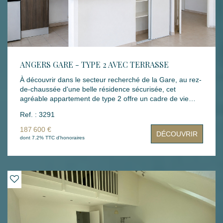
ANGERS GARE - TYPE 2 AVEC TERRASSE
À découvrir dans le secteur recherché de la Gare, au rez-
de-chaussée d'une belle résidence sécurisée, cet
agréable appartement de type 2 offre un cadre de vie
confortable et fonctionnel. Il se compose d'une entrée
Ref. : 3291
avec placard, d'un séjour lumineux donnant accès à une
terrasse, d'une cuisine aménagée et équipée, d'une
187 600 €
DÉCOUVRIR
chambre avec salle d'eau attenante ainsi que d'un WC
dont 7.2% TTC d'honoraires
indépendant. Une place de stationnement privative en
sous-sol complète ce bien. Un appartement idéal pour
une résidence principale, un pied-à-terre ou un
investissement locatif, à proximité des commerces, des
transports et de la gare.