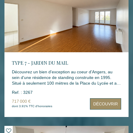
sous-sol complète ce bien. Un bien idéal pour un premier
achat, un pied-à-terre ou un investissement locatif.
TYPE 7 - JARDIN DU MAIL
Découvrez un bien d'exception au coeur d'Angers, au
sein d'une résidence de standing construite en 1995.
Situé à seulement 100 mètres de la Place du Lycée et au
pied du Jardin du Mail, cet appartement de type 7
Ref. : 3267
bénéficie d'un emplacement particulièrement recherché,
offrant un cadre de vie élégant, calme et privilégié. Dès
717 000 €
DÉCOUVRIR
l'entrée, vous serez séduit par ses volumes généreux et
dont 3.91% TTC d'honoraires
sa luminosité traversante. Le vaste séjour, ouvert sur
deux terrasses sans vis-à-vis idéalement exposées, invite
à profiter pleinement des beaux jours. L'appartement
comprend également cinq chambres, une salle de bains,