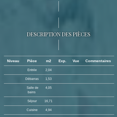
DESCRIPTION DES PIÈCES
Niveau
Pièce
m2
Exp.
Vue
Commentaires
Entrée
2,04
Débarras
1,53
Salle de
4,05
bains
Séjour
16,71
Cuisine
4,94