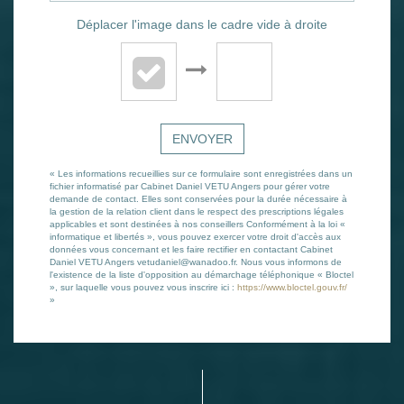
Déplacer l'image dans le cadre vide à droite
ENVOYER
« Les informations recueillies sur ce formulaire sont enregistrées dans un
fichier informatisé par Cabinet Daniel VETU Angers pour gérer votre
demande de contact. Elles sont conservées pour la durée nécessaire à
la gestion de la relation client dans le respect des prescriptions légales
applicables et sont destinées à nos conseillers Conformément à la loi «
informatique et libertés », vous pouvez exercer votre droit d'accès aux
données vous concernant et les faire rectifier en contactant Cabinet
Daniel VETU Angers vetudaniel@wanadoo.fr. Nous vous informons de
l'existence de la liste d'opposition au démarchage téléphonique « Bloctel
», sur laquelle vous pouvez vous inscrire ici :
https://www.bloctel.gouv.fr/
»